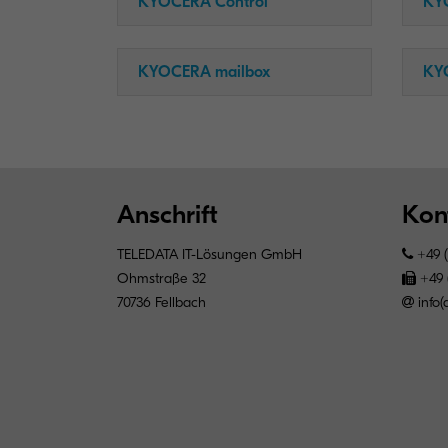
KYOCERA Control
KY
KYOCERA mailbox
KY
Anschrift
Kon
TELEDATA IT-Lösungen GmbH
+49 (
Ohmstraße 32
+49 (
70736 Fellbach
info