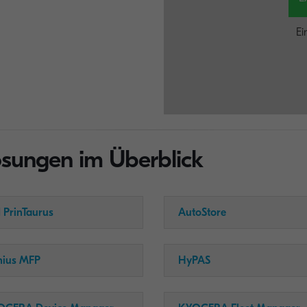
Ei
ungen im Überblick
 PrinTaurus
AutoStore
nius MFP
HyPAS