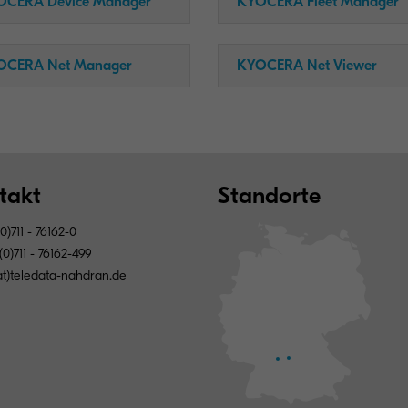
OCERA Device Manager
KYOCERA Fleet Manager
OCERA Net Manager
KYOCERA Net Viewer
takt
Standorte
0)711 - 76162-0
0)711 - 76162-499
(at)teledata-nahdran.de