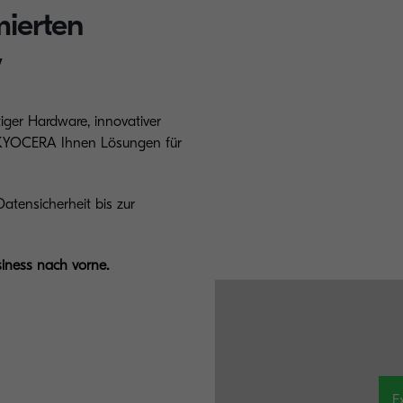
mierten
w
iger Hardware, innovativer
n KYOCERA Ihnen Lösungen für
atensicherheit bis zur
iness nach vorne.
E