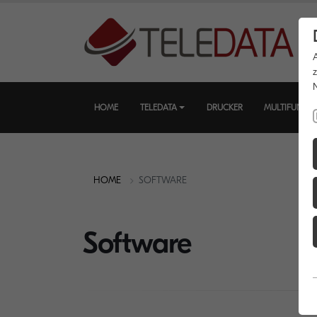
HOME
TELEDATA
DRUCKER
MULTIFUNKT
HOME
SOFTWARE
Software