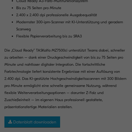
Cloud Ready A3-Farb-Multifunktionssystem
Bis zu 75 Seiten pro Minute
2.400 x 2.400 dpi professionelle Ausgabequalität
Modernster 300-ipm-Scanner mit KI-Unterstützung und geradem
Scanweg
Flexible Papierverarbeitung bis zu SRA3
Die „Cloud Ready“ TASKalfa MZ7500ci unterstützt Teams dabei, schneller
zu arbeiten – dank einer Druckgeschwindigkeit von bis zu 75 Seiten pro
Minute und nahtloser digitaler Integration. Die fortschrittliche
Farbtechnologie liefert konsistente Ergebnisse mit einer Auflösung von
2.400 dpi. Das KI-gestützte Hochgeschwindigkeitsscannen mit 300 Bildern
pro Minute ermöglicht eine schnelle gemeinsame Nutzung, während
flexible Weiterverarbeitungsoptionen – darunter Z-Falz und
Zuschießeinheit – im eigenen Haus professionell gestaltete,
präsentationsfertige Materialien erstellen.
Datenblatt downloaden