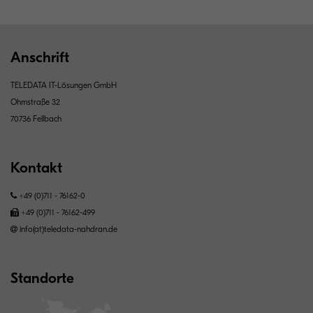
Anschrift
TELEDATA IT-Lösungen GmbH
Ohmstraße 32
70736 Fellbach
Kontakt
+49 (0)711 - 76162-0
+49 (0)711 - 76162-499
info(at)teledata-nahdran.de
Standorte