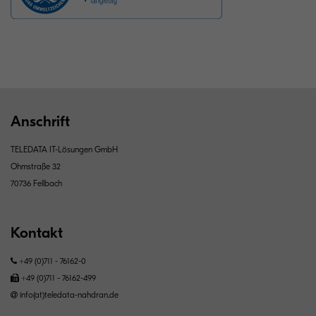
Anschrift
TELEDATA IT-Lösungen GmbH
Ohmstraße 32
70736 Fellbach
Kontakt
+49 (0)711 - 76162-0
+49 (0)711 - 76162-499
info(at)teledata-nahdran.de