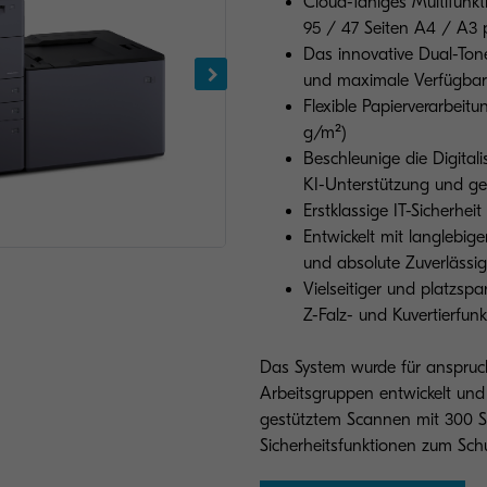
Cloud-fähiges Multifunkt
95 / 47 Seiten A4 / A3 
Das innovative Dual-Tone
und maximale Verfügbark
Flexible Papierverarbeitu
g/m²)
Beschleunige die Digital
KI-Unterstützung und 
Erstklassige IT-Sicherhei
Entwickelt mit langlebi
und absolute Zuverlässig
Vielseitiger und platzspa
Z-Falz- und Kuvertierfunk
Das System wurde für anspruc
Arbeitsgruppen entwickelt und
gestütztem Scannen mit 300 Se
Sicherheitsfunktionen zum Sch