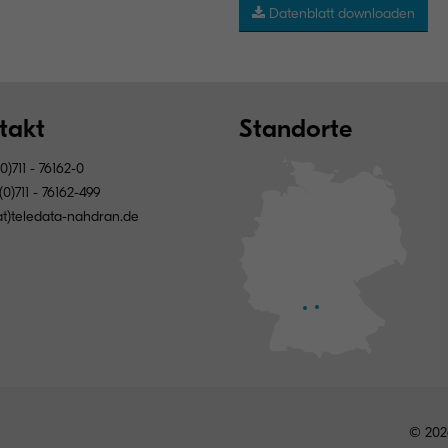
Datenblatt downloaden
takt
Standorte
0)711 - 76162-0
0)711 - 76162-499
(at)teledata-nahdran.de
© 202