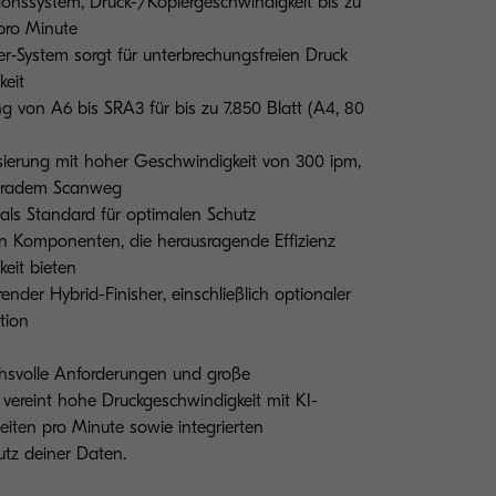
ionssystem, Druck-/Kopiergeschwindigkeit bis zu
pro Minute
r-System sorgt für unterbrechungsfreien Druck
eit
ng von A6 bis SRA3 für bis zu 7.850 Blatt (A4, 80
isierung mit hoher Geschwindigkeit von 300 ipm,
geradem Scanweg
t als Standard für optimalen Schutz
gen Komponenten, die herausragende Effizienz
keit bieten
render Hybrid-Finisher, einschließlich optionaler
tion
hsvolle Anforderungen und große
 vereint hohe Druckgeschwindigkeit mit KI-
iten pro Minute sowie integrierten
utz deiner Daten.