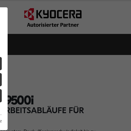
Z9500i
ARBEITSABLÄUFE FÜR
z