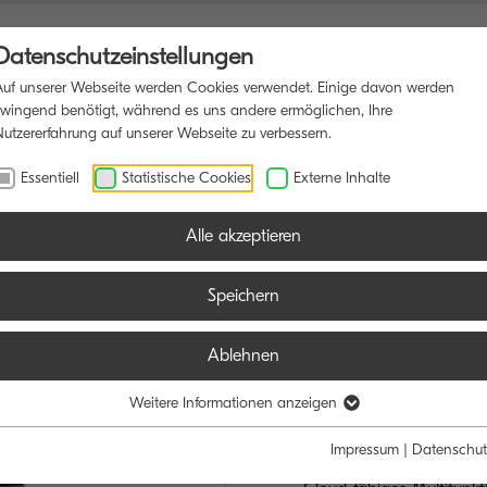
Datenschutzeinstellungen
Auf unserer Webseite werden Cookies verwendet. Einige davon werden
zwingend benötigt, während es uns andere ermöglichen, Ihre
Nutzererfahrung auf unserer Webseite zu verbessern.
IONSDRUCKER
SOFTWARE
BLOG
Essentiell
Statistische Cookies
Externe Inhalte
Alle akzeptieren
Speichern
Ablehnen
TASKalfa M
REIBUNGSLOSE 
Weitere Informationen anzeigen
STARKE TEAMS
Impressum
|
Datenschut