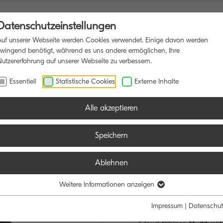
Datenschutzeinstellungen
Auf unserer Webseite werden Cookies verwendet. Einige davon werden
zwingend benötigt, während es uns andere ermöglichen, Ihre
Nutzererfahrung auf unserer Webseite zu verbessern.
IONSDRUCKER
SOFTWARE
BLOG
Essentiell
Statistische Cookies
Externe Inhalte
Alle akzeptieren
Speichern
Ablehnen
TASKalfa M
ENTWICKELT F
Weitere Informationen anzeigen
ABSOLUTE ZUV
Impressum
|
Datenschut