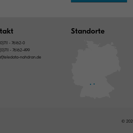
takt
Standorte
0)711 - 76162-0
0)711 - 76162-499
(at)teledata-nahdran.de
© 202