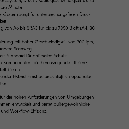
ionssystem, Druck-/Kopiergeschwindigkeit bis zu
 pro Minute
r-System sorgt für unterbrechungsfreien Druck
eit
ng von A6 bis SRA3 für bis zu 7.850 Blatt (A4, 80
isierung mit hoher Geschwindigkeit von 300 ipm,
geradem Scanweg
t als Standard für optimalen Schutz
gen Komponenten, die herausragende Effizienz
keit bieten
render Hybrid-Finisher, einschließlich optionaler
tion
 für die hohen Anforderungen von Umgebungen
en entwickelt und bietet außergewöhnliche
 und Workflow-Effizienz.