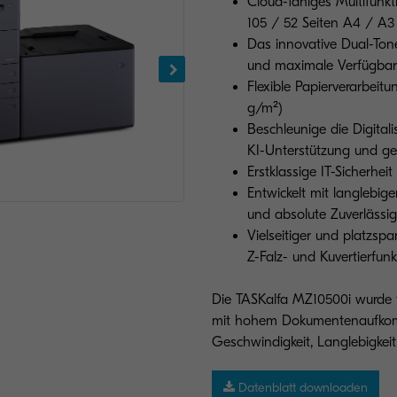
Cloud-fähiges Multifunkt
105 / 52 Seiten A4 / A3
Das innovative Dual-Tone
und maximale Verfügbark
Flexible Papierverarbeitu
g/m²)
Beschleunige die Digital
KI-Unterstützung und 
Erstklassige IT-Sicherhei
Entwickelt mit langlebi
und absolute Zuverlässig
Vielseitiger und platzspa
Z-Falz- und Kuvertierfunk
Die TASKalfa MZ10500i wurde
mit hohem Dokumentenaufkomm
Geschwindigkeit, Langlebigkeit
Datenblatt downloaden