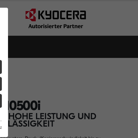
Z10500i
ÜR HOHE LEISTUNG UND
ERLÄSSIGKEIT
z