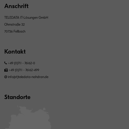
Anschrift
TELEDATA IT-Lösungen GmbH
Ohmstraße 32
70736 Fellbach
Kontakt
+49 (0)711 - 76162-0
+49 (0)711 - 76162-499
info(at)teledata-nahdran.de
Standorte