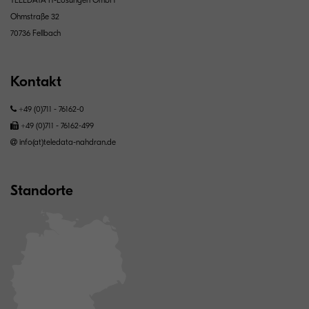
Ohmstraße 32
70736 Fellbach
Kontakt
+49 (0)711 - 76162-0
+49 (0)711 - 76162-499
info(at)teledata-nahdran.de
Standorte