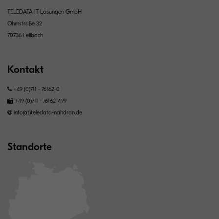
TELEDATA IT-Lösungen GmbH
Ohmstraße 32
70736 Fellbach
Kontakt
+49 (0)711 - 76162-0
+49 (0)711 - 76162-499
info(at)teledata-nahdran.de
Standorte