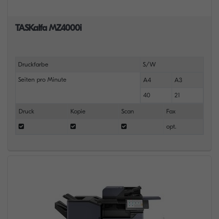
TASKalfa MZ4000i
Druckfarbe
S/W
Seiten pro Minute
A4
A3
40
21
Druck
Kopie
Scan
Fax
opt.