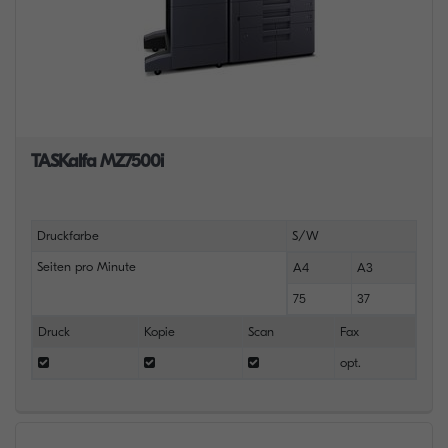
TASKalfa MZ7500i
Druckfarbe
S/W
Seiten pro Minute
A4
A3
75
37
Druck
Kopie
Scan
Fax
opt.