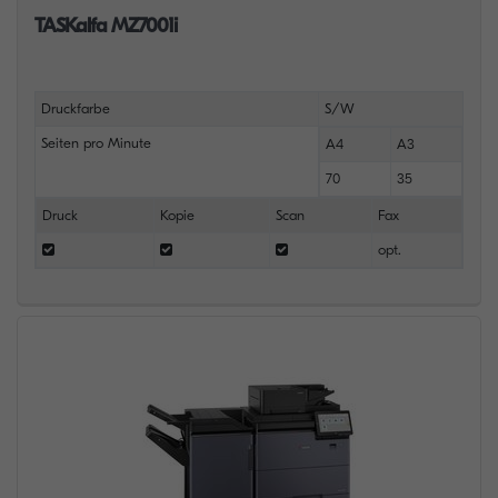
TASKalfa MZ7001i
Druckfarbe
S/W
Seiten pro Minute
A4
A3
70
35
Druck
Kopie
Scan
Fax
opt.