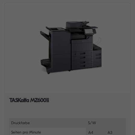
TASKalfa MZ6001i
Druckfarbe
S/W
Seiten pro Minute
A4
A3