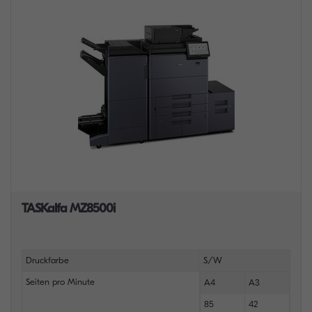
TASKalfa MZ8500i
Druckfarbe
S/W
Seiten pro Minute
A4
A3
85
42