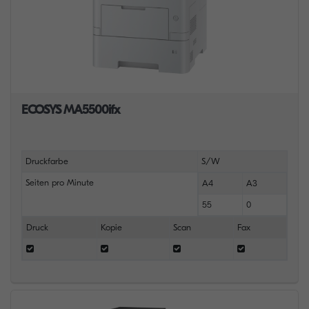
ECOSYS MA5500ifx
Druckfarbe
S/W
Seiten pro Minute
A4
A3
55
0
Druck
Kopie
Scan
Fax