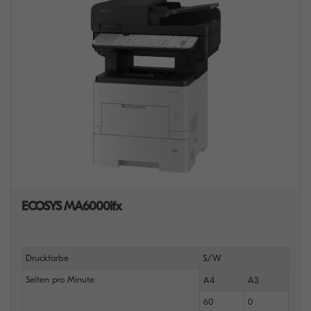
ECOSYS MA6000ifx
Druckfarbe
S/W
Seiten pro Minute
A4
A3
60
0