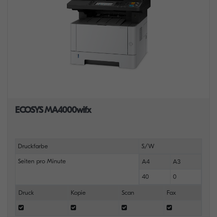
ECOSYS MA4000wifx
Druckfarbe
S/W
Seiten pro Minute
A4
A3
40
0
Druck
Kopie
Scan
Fax