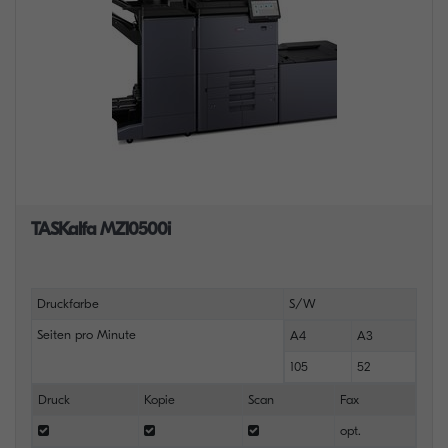
TASKalfa MZ10500i
Druckfarbe
S/W
Seiten pro Minute
A4
A3
105
52
Druck
Kopie
Scan
Fax
opt.