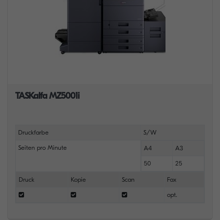
TASKalfa MZ5001i
Druckfarbe
S/W
Seiten pro Minute
A4
A3
50
25
Druck
Kopie
Scan
Fax
opt.