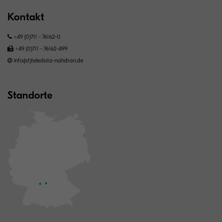
Kontakt
+49 (0)711 - 76162-0
+49 (0)711 - 76162-499
info(at)teledata-nahdran.de
Standorte