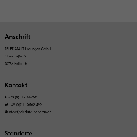
Anschrift
TELEDATA IT-Lösungen GmbH
Ohmstraße 32
70736 Fellbach
Kontakt
+49 (0)711 - 76162-0
+49 (0)711 - 76162-499
info(at)teledata-nahdran.de
Standorte