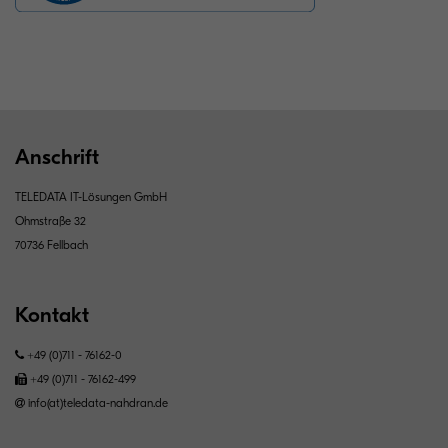
Anschrift
TELEDATA IT-Lösungen GmbH
Ohmstraße 32
70736 Fellbach
Kontakt
+49 (0)711 - 76162-0
+49 (0)711 - 76162-499
info(at)teledata-nahdran.de